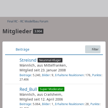
Final RC - RC Modellbau Forum
Mitglieder
3.904
Beiträge
Filter
Streisnd
Neunmal-Kluger
Männlich
aus Mittelfranken
Mitglied seit 23. Januar 2008
Beiträge
5.240
Bilder
9
Erhaltene Reaktionen
176
Punkte
27.406
Red_Bull
Super Moderator
Männlich
aus Crailsheim
Mitglied seit 12. April 2006
Beiträge
5.064
Bilder
1
Erhaltene Reaktionen
28
Punkte