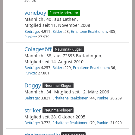
26.458
voneboy
Super Moderator
Männlich
40
aus Lathen
Mitglied seit 11. November 2008
Beiträge
4.911
Bilder
58
Erhaltene Reaktionen
485
Punkte
27.979
Colagesöff
Neunmal-Kluger
Männlich
38
aus 72393 Burladingen
Mitglied seit 14. August 2010
Beiträge
4.257
Bilder
229
Erhaltene Reaktionen
36
Punkte
27.801
Doggy
Neunmal-Kluger
Männlich
34
Mitglied seit 12. März 2006
Beiträge
3.821
Erhaltene Reaktionen
44
Punkte
20.259
striker
Neunmal-Kluger
Mitglied seit 28. Oktober 2005
Beiträge
3.772
Erhaltene Reaktionen
70
Punkte
21.020