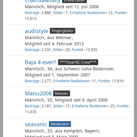
chainsawsally
Erleuchteter
Männlich
Mitglied seit 12. Juli 2008
Beiträge
2.880
Bilder
7
Erhaltene Reaktionen
13
Punkte
15.013
audistyle
Fingerglüher
Männlich
aus Weimar
Mitglied seit 4. Februar 2012
Beiträge
2.331
Bilder
20
Punkte
12.935
Baja 4-ever!!
***Final-RC Crew***
Männlich
34
aus Schweiz nähe Bodensee
Mitglied seit 1. September 2007
Beiträge
2.277
Erhaltene Reaktionen
11
Punkte
11.816
Manu2008
Meister
Männlich
33
Mitglied seit 9. April 2008
Beiträge
2.187
Bilder
15
Erhaltene Reaktionen
25
Punkte
11.670
seasonic
Moderator
Männlich
33
aus Kempten, Bayern
Mitglied seit 8. März 2009