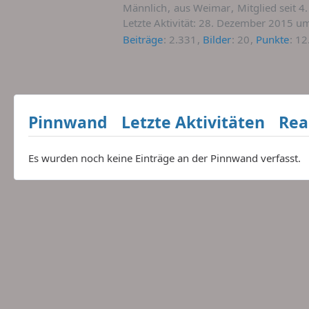
Männlich
aus Weimar
Mitglied seit 4
Letzte Aktivität:
28. Dezember 2015 um
Beiträge
2.331
Bilder
20
Punkte
12
Pinnwand
Letzte Aktivitäten
Rea
Es wurden noch keine Einträge an der Pinnwand verfasst.