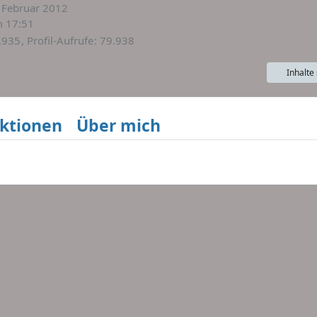
. Februar 2012
 17:51
.935
Profil-Aufrufe
79.938
Inhalte
ktionen
Über mich