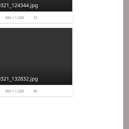
321_124344.jpg
900 × 1.200
72
321_132832.jpg
900 × 1.200
80