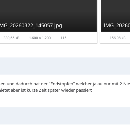
IMG_20260322_145057.jpg
IMG_20260
330,65 kB
1.600 × 1.200
115
156,08 kB
ochen und dadurch hat der "Endstopfen" welcher ja au nur mit 2 Ni
etet aber ist kurze Zeit später wieder passiert