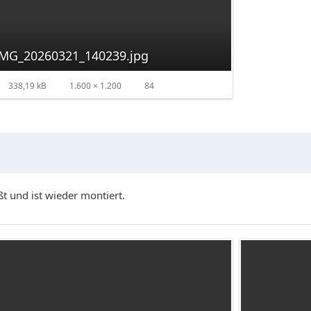
IMG_20260321_140239.jpg
338,19 kB
1.600 × 1.200
84
t und ist wieder montiert.