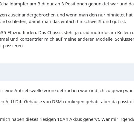
challdämpfer am Bidi nur an 3 Positionen gepunktet war und da 
sstutzen auseinandergebrochen und wenn man den nur hinnietet hat 
und schleifen, damit man das einfach hinschweißt und gut ist.
5 EInzug finden. Das Chassis steht ja grad motorlos im Keller r
rstmal und konzentrier mich auf meine anderen Modelle. Schlusse
t passieren..
mir eine Antriebswelle vorne gebrochen war und ich zu geizig war
 nen ALU Diff Gehäuse von DSM rumliegen gehabt aber da passt 
d mich haben dieses riesigen 10Ah Akkus genervt. War mir irgendw