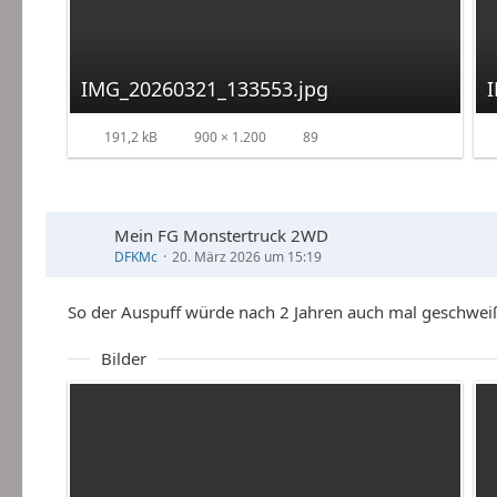
IMG_20260321_133553.jpg
191,2 kB
900 × 1.200
89
Mein FG Monstertruck 2WD
DFKMc
20. März 2026 um 15:19
So der Auspuff würde nach 2 Jahren auch mal geschweiß
Bilder