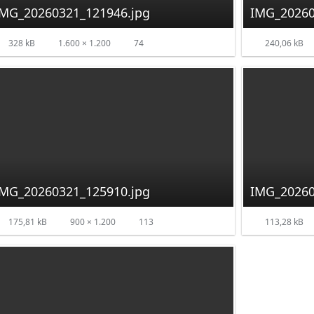
IMG_20260321_121946.jpg
IMG_20260
328 kB
1.600 × 1.200
74
240,06 kB
IMG_20260321_125910.jpg
IMG_20260
175,81 kB
900 × 1.200
113
113,28 kB