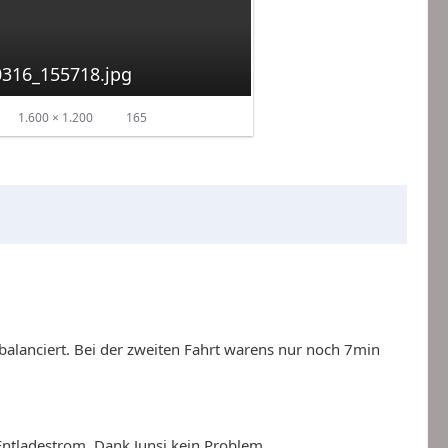
316_155718.jpg
1.600 × 1.200
165
balanciert. Bei der zweiten Fahrt warens nur noch 7min
ntladestrom. Dank Junsi kein Problem.