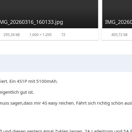
IMG_20260316_160133.jpg
IMG_20260
295,34 kB
1.600 × 1.200
72
405,72 kB
iert. Ein 4S1P mit 5100mAh.
gentlich gut ist.
uss sagen,dass mir 4S easy reichen. Fährt sich richtig schön aus
 und diesen gestern 4mal Zyklen lassen. 7A Ladestrom und 5A E