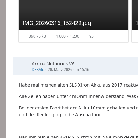
IMG_20260316_152429.jpg
390,76 kB
1.600 × 1.200
95
Arrma Notorious V6
DFKMc
20. März 2026 um 15:16
Habe mal meinen alten SLS Xtron Akku aus 2017 reaktiv
Alle Zellen haben unter 4mOhm Innenwiderstand. Was ei
Bei der ersten Fahrt hat der Akku 10mim gehalten und m
und der Regler ging in die Abschaltung.
Hab mir nun einen 4S1P SLS Xtron mit 7000mAh gekauft