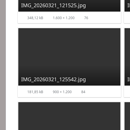
IMG_20260321_121525.jpg
348,12 kB
1.600 × 1.200
76
IMG_20260321_125542.jpg
181,85 kB
900 × 1.200
84