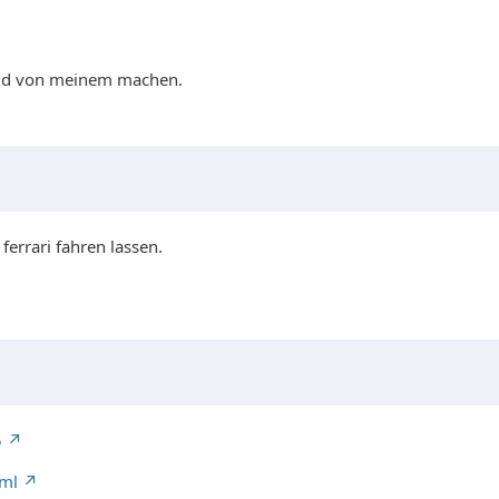
n vid von meinem machen.
errari fahren lassen.
5
tml