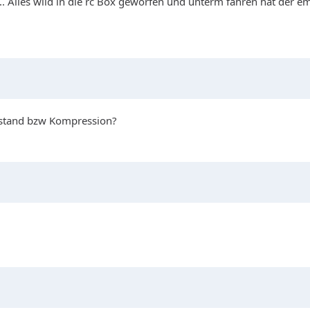
... Alles wild in die rc Box geworfen und unterm fahren hat der 
rstand bzw Kompression?