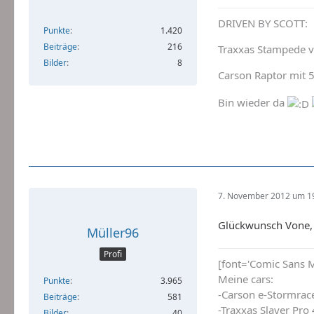
DRIVEN BY SCOTT:
Punkte
1.420
Beiträge
216
Traxxas Stampede v
Bilder
8
Carson Raptor mit 
Bin wieder da
7. November 2012 um 1
Glückwunsch Vone, 
Müller96
Profi
[font='Comic Sans M
Meine cars:
Punkte
3.965
-Carson e-Stormrace
Beiträge
581
-Traxxas Slayer Pro 
Bilder
40