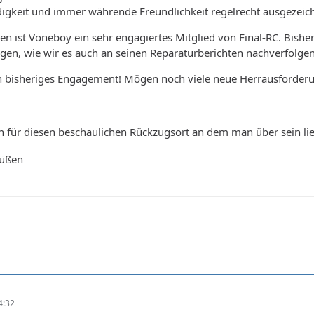
digkeit und immer währende Freundlichkeit regelrecht ausgezeic
en ist Voneboy ein sehr engagiertes Mitglied von Final-RC. Bish
gen, wie wir es auch an seinen Reparaturberichten nachverfolge
in bisheriges Engagement! Mögen noch viele neue Herrausford
n für diesen beschaulichen Rückzugsort an dem man über sein li
rüßen
4:32