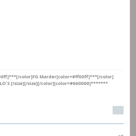
0ff]***[/color]FG Marder[color=#ff00ff]***[/color]
O´S [/size][/size][/color][color=#660000]*******