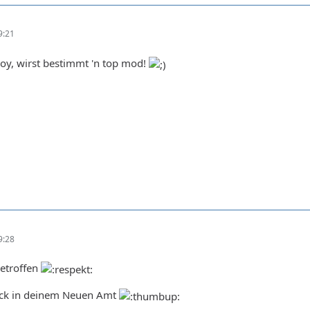
9:21
y, wirst bestimmt 'n top mod!
9:28
Getroffen
ück in deinem Neuen Amt