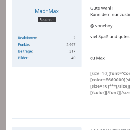
Gute Wahl !
Mad*Max
Kann dem nur zus
Routinier
@ voneboy
viel Spaß und gutes
Reaktionen
2
Punkte
2.667
Beiträge
317
cu Max
Bilder
40
[size=10]
[font='Co
[color=#660000][si
[size=10]***[/size]
[/color][/font]
[/siz