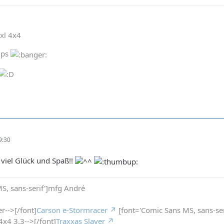
xl 4x4
5ps
9:30
viel Glück und Spaß!!
S, sans-serif']mfg André
r-->[/font]
Carson e-Stormracer
[font='Comic Sans MS, sans-ser
4x4 3.3-->[/font]
Traxxas Slayer