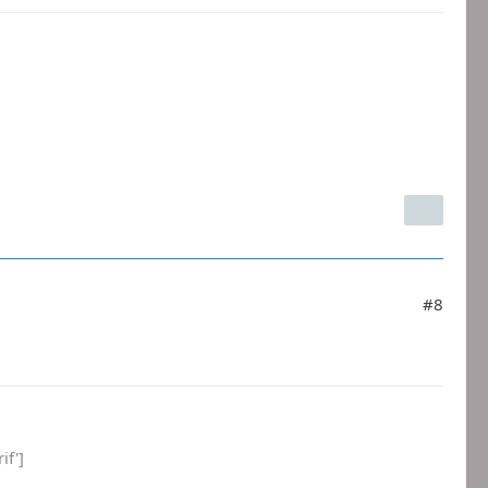
#8
if']