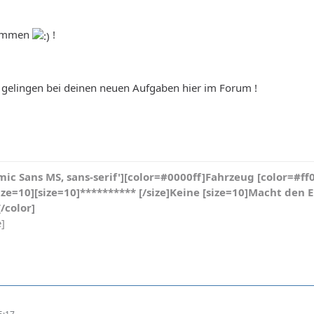
timmen
!
 gelingen bei deinen neuen Aufgaben hier im Forum !
mic Sans MS, sans-serif'][color=#0000ff]Fahrzeug [color=#ff0
ze=10][size=10]********** [/size]Keine [size=10]Macht den EL
[/color]
e]