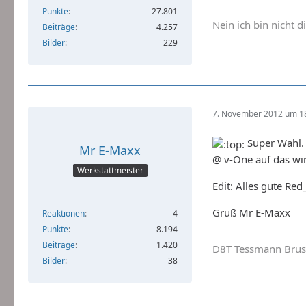
Punkte
27.801
Nein ich bin nicht d
Beiträge
4.257
Bilder
229
7. November 2012 um 1
Super Wahl. 
Mr E-Maxx
@ v-One auf das wir
Werkstattmeister
Edit: Alles gute Re
Gruß Mr E-Maxx
Reaktionen
4
Punkte
8.194
Beiträge
1.420
D8T Tessmann Brush
Bilder
38