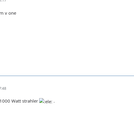
5:17
m v one
7:48
1000 Watt strahler
.