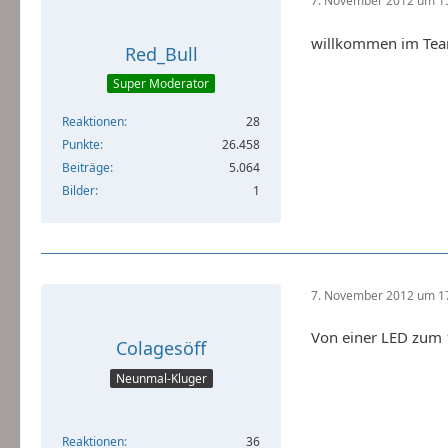
7. November 2012 um 1
willkommen im Tea
Red_Bull
Super Moderator
Reaktionen
28
Punkte
26.458
Beiträge
5.064
Bilder
1
7. November 2012 um 1
Von einer LED zum 
Colagesöff
Neunmal-Kluger
Reaktionen
36