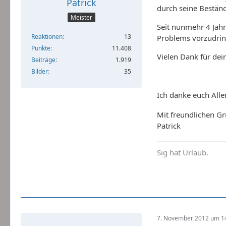
Patrick
durch seine Bestän
Meister
Seit nunmehr 4 Jahr
Reaktionen
13
Problems vorzudrin
Punkte
11.408
Vielen Dank für de
Beiträge
1.919
Bilder
35
Ich danke euch Alle
Mit freundlichen G
Patrick
Sig hat Urlaub.
7. November 2012 um 1