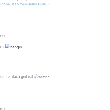
e.com/user/mrMueller1996
0:43
one
eln einfach geil ist!
3:01