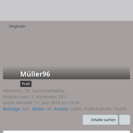
Mitglieder
Müller96
Profi
Männlich
29
aus Schellweiler
Mitglied seit 11. November 2011
Letzte Aktivität:
17. Juni 2016 um 19:54
Beiträge
581
Bilder
40
Punkte
3.965
Profil-Aufrufe
14.470
Inhalte suchen