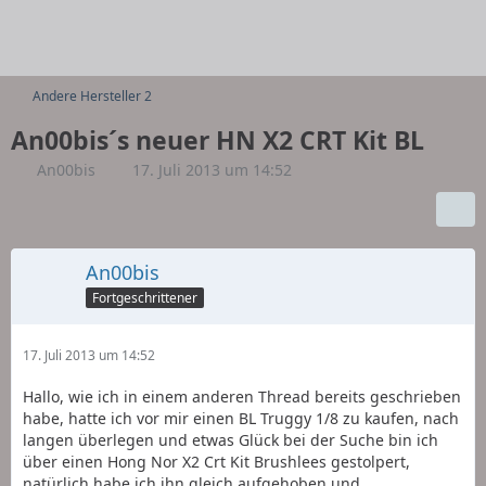
Andere Hersteller 2
An00bis´s neuer HN X2 CRT Kit BL
An00bis
17. Juli 2013 um 14:52
An00bis
Fortgeschrittener
17. Juli 2013 um 14:52
Hallo, wie ich in einem anderen Thread bereits geschrieben
habe, hatte ich vor mir einen BL Truggy 1/8 zu kaufen, nach
langen überlegen und etwas Glück bei der Suche bin ich
über einen Hong Nor X2 Crt Kit Brushlees gestolpert,
natürlich habe ich ihn gleich aufgehoben und