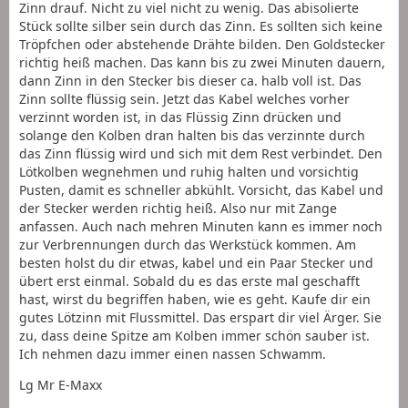
Zinn drauf. Nicht zu viel nicht zu wenig. Das abisolierte
Stück sollte silber sein durch das Zinn. Es sollten sich keine
Tröpfchen oder abstehende Drähte bilden. Den Goldstecker
richtig heiß machen. Das kann bis zu zwei Minuten dauern,
dann Zinn in den Stecker bis dieser ca. halb voll ist. Das
Zinn sollte flüssig sein. Jetzt das Kabel welches vorher
verzinnt worden ist, in das Flüssig Zinn drücken und
solange den Kolben dran halten bis das verzinnte durch
das Zinn flüssig wird und sich mit dem Rest verbindet. Den
Lötkolben wegnehmen und ruhig halten und vorsichtig
Pusten, damit es schneller abkühlt. Vorsicht, das Kabel und
der Stecker werden richtig heiß. Also nur mit Zange
anfassen. Auch nach mehren Minuten kann es immer noch
zur Verbrennungen durch das Werkstück kommen. Am
besten holst du dir etwas, kabel und ein Paar Stecker und
übert erst einmal. Sobald du es das erste mal geschafft
hast, wirst du begriffen haben, wie es geht. Kaufe dir ein
gutes Lötzinn mit Flussmittel. Das erspart dir viel Ärger. Sie
zu, dass deine Spitze am Kolben immer schön sauber ist.
Ich nehmen dazu immer einen nassen Schwamm.
Lg Mr E-Maxx