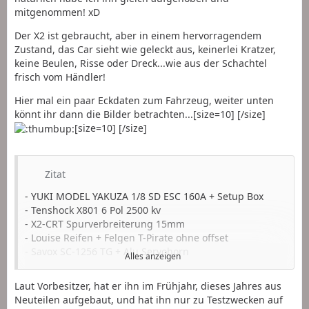
mitgenommen! xD
Der X2 ist gebraucht, aber in einem hervorragendem
Zustand, das Car sieht wie geleckt aus, keinerlei Kratzer,
keine Beulen, Risse oder Dreck...wie aus der Schachtel
frisch vom Händler!
Hier mal ein paar Eckdaten zum Fahrzeug, weiter unten
könnt ihr dann die Bilder betrachten...[size=10] [/size]
[size=10] [/size]
Zitat
- YUKI MODEL YAKUZA 1/8 SD ESC 160A + Setup Box
- Tenshock X801 6 Pol 2500 kv
- X2-CRT Spurverbreiterung 15mm
- Louise Reifen + Felgen T-Pirate ohne offset
- Savox SC-1256 TG + Alu Servohorn
Alles anzeigen
- Satz harte Federn blau
- Kleineres Hauptzahnrad ( 44 Z )
Laut Vorbesitzer, hat er ihn im Frühjahr, dieses Jahres aus
- Querlenkerhalter hinten ALU
Neuteilen aufgebaut, und hat ihn nur zu Testzwecken auf
Karo: Pro Line (Bulldog)