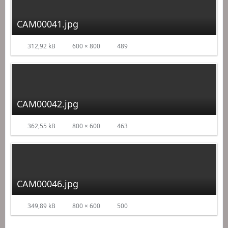
CAM00041.jpg
312,92 kB
600 × 800
489
CAM00042.jpg
362,55 kB
800 × 600
463
CAM00046.jpg
349,89 kB
800 × 600
500