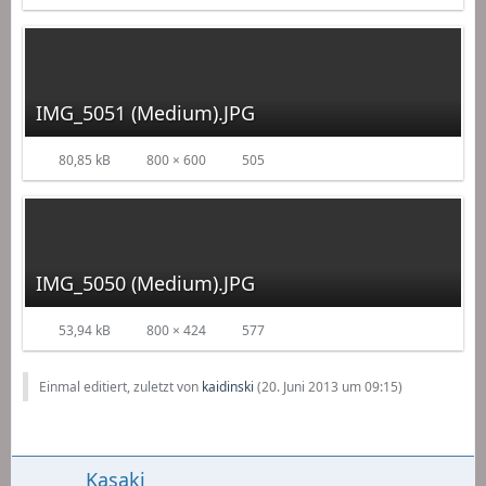
IMG_5051 (Medium).JPG
80,85 kB
800 × 600
505
IMG_5050 (Medium).JPG
53,94 kB
800 × 424
577
Einmal editiert, zuletzt von
kaidinski
(
20. Juni 2013 um 09:15
)
Kasaki