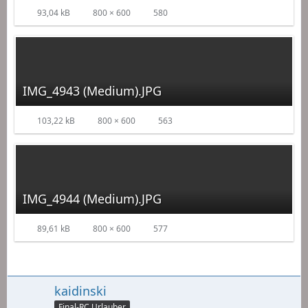
93,04 kB
800 × 600
580
IMG_4943 (Medium).JPG
103,22 kB
800 × 600
563
IMG_4944 (Medium).JPG
89,61 kB
800 × 600
577
kaidinski
Final-RC Urlauber