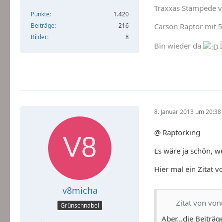
Traxxas Stampede v
Punkte
1.420
Beiträge
216
Carson Raptor mit 
Bilder
8
Bin wieder da
8. Januar 2013 um 20:38
@ Raptorking
Es wäre ja schön, 
Hier mal ein Zitat 
v8micha
Zitat von vo
Grünschnabel
Aber...die Beiträ