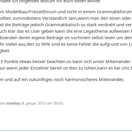
 hätte Ich folgendes worum ich euch bitten wollte:
nem Modellbau/Freizeitforum und nicht in einem Grammatikforum,d
 sollten zumindestens Verständlich sein,wenn man den einen oder a
nd die Beiträge jedoch Grammatikalisch so stark verdreht und ve
 auch klar das es User geben kann die eine Legasthenie aufweise
Absenden deren eigene Beiträge im vorhinein selbst lesen um de
hr vieles aus,den zu 90% sind es keine Fehler die aufgrund von 
gkeit.
 3 Punkte etwas besser beachten,so kann sich unser Miteinander 
ur wenn jeder Einzelner bereit ist dies zu tuhen,kann es bei Un
n und auf ein zukünftiges noch harmonischeres Miteinander,
 von
voneboy
(
8. Januar 2013 um 18:03
)