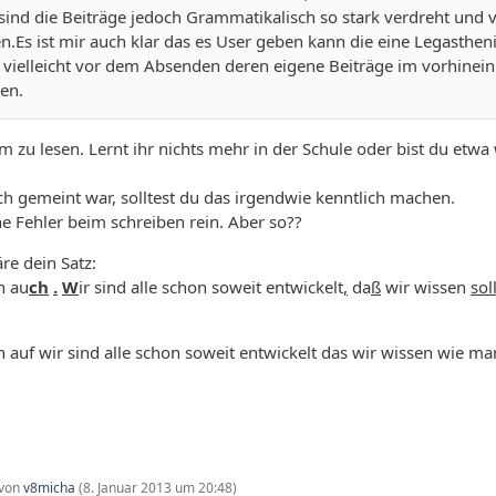
sind die Beiträge jedoch Grammatikalisch so stark verdreht und 
en.Es ist mir auch klar das es User geben kann die eine Legasthe
vielleicht vor dem Absenden deren eigene Beiträge im vorhinein
en.
m zu lesen. Lernt ihr nichts mehr in der Schule oder bist du etwa
sch gemeint war, solltest du das irgendwie kenntlich machen.
 Fehler beim schreiben rein. Aber so??
re dein Satz:
ch au
ch
.
W
ir sind alle schon soweit entwickelt
,
da
ß
wir wissen
sol
 auf wir sind alle schon soweit entwickelt das wir wissen wie m
 von
v8micha
(
8. Januar 2013 um 20:48
)