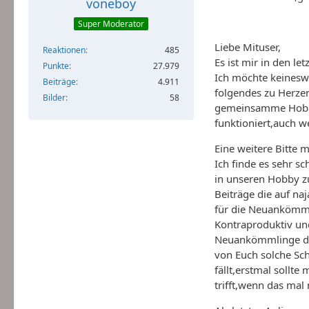
voneboy
Super Moderator
Liebe Mituser,
Reaktionen
485
Es ist mir in den 
Punkte
27.979
Ich möchte keinesw
Beiträge
4.911
folgendes zu Herze
Bilder
58
gemeinsamme Hobby,
funktioniert,auch w
Eine weitere Bitte 
Ich finde es sehr 
in unseren Hobby zu
Beiträge die auf na
für die Neuankömmli
Kontraproduktiv und
Neuankömmlinge die
von Euch solche Sch
fällt,erstmal sollt
trifft,wenn das mal 