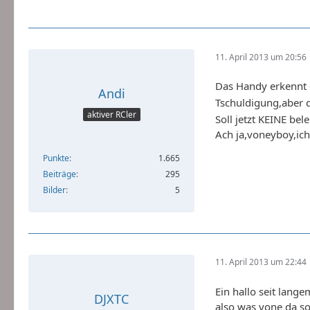
11. April 2013 um 20:56
Das Handy erkennt 
Andi
Tschuldigung,aber 
aktiver RCler
Soll jetzt KEINE bel
Ach ja,voneyboy,ic
Punkte
1.665
Beiträge
295
Bilder
5
11. April 2013 um 22:44
Ein hallo seit lang
DJXTC
also was vone da s