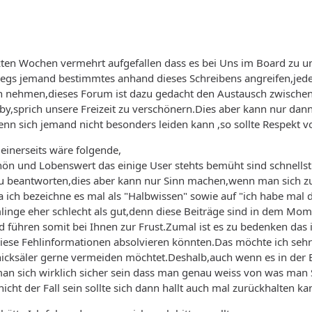
letzten Wochen vermehrt aufgefallen dass es bei Uns im Board 
egs jemand bestimmtes anhand dieses Schreibens angreifen,jeder
n nehmen,dieses Forum ist dazu gedacht den Austausch zwische
sprich unsere Freizeit zu verschönern.Dies aber kann nur da
enn sich jemand nicht besonders leiden kann ,so sollte Respekt v
meinerseits wäre folgende,
schön und Lobenswert das einige User stehts bemüht sind schnel
 beantworten,dies aber kann nur Sinn machen,wenn man sich zu 1
ja ich bezeichne es mal als "Halbwissen" sowie auf "ich habe mal 
nge eher schlecht als gut,denn diese Beiträge sind in dem Mome
 führen somit bei Ihnen zur Frust.Zumal ist es zu bedenken das i
se Fehlinformationen absolvieren könnten.Das möchte ich sehr 
icksäler gerne vermeiden möchtet.Deshalb,auch wenn es in der E
e man sich wirklich sicher sein dass man genau weiss von was man
nicht der Fall sein sollte sich dann hallt auch mal zurückhalten ka