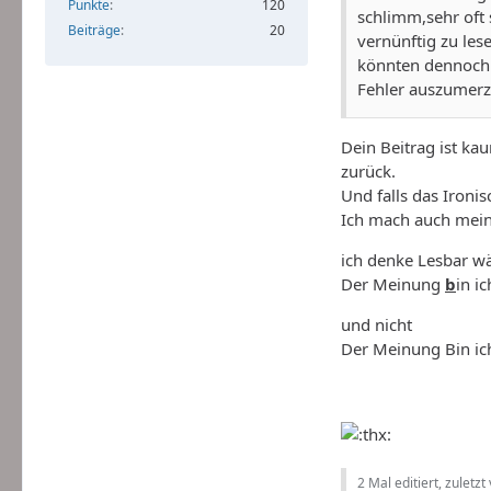
Punkte
120
schlimm,sehr oft 
Beiträge
20
vernünftig zu les
könnten dennoch 
Fehler auszumerz
Dein Beitrag ist kau
zurück.
Und falls das Ironi
Ich mach auch meine
ich denke Lesbar wä
Der Meinung
b
in i
und nicht
Der Meinung Bin ich
2 Mal editiert, zuletzt