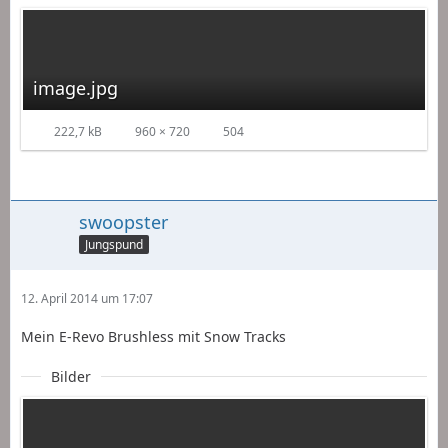
image.jpg
222,7 kB
960 × 720
504
swoopster
Jungspund
12. April 2014 um 17:07
Mein E-Revo Brushless mit Snow Tracks
Bilder