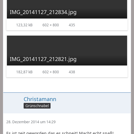
IMG_20141127_212834.jpg
123,32 kB
602 × 800
435
IMG_20141127_212821.jpg
182,87 kB
602 × 800
438
Christamann
Grünschnabel
28. Dezember 2014 um 14:29
Es ist zeit geworden das es schneit! Macht echt spaß!