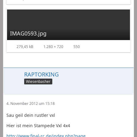
IMAG0593.jpg
279,45 kB
1.280 × 720
550
RAPTORKING
Wiesenbasher
4. November 2012 um 15:18
Sau geil dein rustler vxl
Hier ist mein Stampede Vxl 4x4
http://www.final-rc.de/index.php?page…