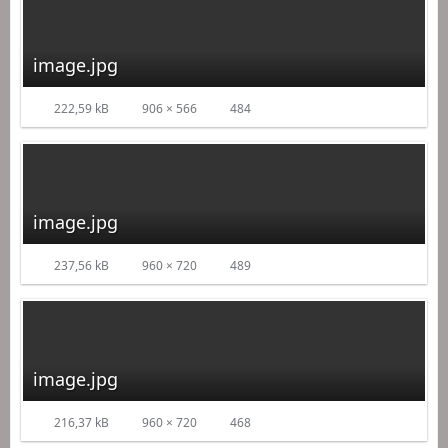
image.jpg
222,59 kB
906 × 566
484
image.jpg
237,56 kB
960 × 720
489
image.jpg
216,37 kB
960 × 720
468