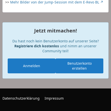
>>
Mehr Bilder von der Jump-Session mit dem E-Revo BL
Jetzt mitmachen!
Du hast noch kein Benutzerkonto auf unserer Seite?
Registriere dich kostenlos
und nimm an unserer
Community teil!
Benutzerkonto
Anmelden
erstellen
Datenschutzerklärung
Impressum