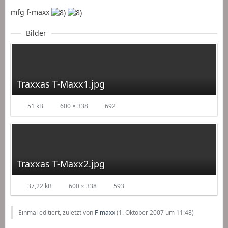
mfg f-maxx
Bilder
Traxxas T-Maxx1.jpg
51 kB
600 × 338
692
Traxxas T-Maxx2.jpg
37,22 kB
600 × 338
593
Einmal editiert, zuletzt von
F-maxx
(
1. Oktober 2007 um 11:48
)