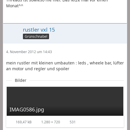
Monat^^
rustler vxl 15
Grünschnabel
4. November 2012 um 14:43
mein rustler mit kleinen umbauten : leds , wheele bar, lüfter
an motor und regler und spoiler
Bilder
IMAG0586.jpg
169,47 kB
1.280 × 720
531