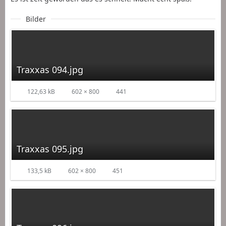
Bilder
Traxxas 094.jpg
122,63 kB
602 × 800
441
Traxxas 095.jpg
133,5 kB
602 × 800
451