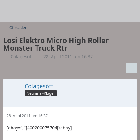
Offroader
Losi Elektro Micro High Roller
Monster Truck Rtr
Colagesöff
28. April 2011 um 16:37
Colagesöff
Neunmal-Kluger
28. April 2011 um 16:37
[ebay='','']400200075704[/ebay]