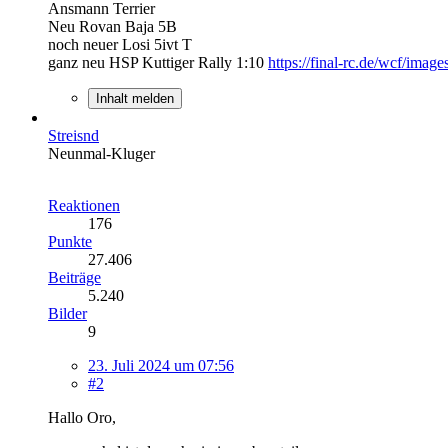
Ansmann Terrier
Neu Rovan Baja 5B
noch neuer Losi 5ivt T
ganz neu HSP Kuttiger Rally 1:10
https://final-rc.de/wcf/image
Inhalt melden
Streisnd
Neunmal-Kluger
Reaktionen
176
Punkte
27.406
Beiträge
5.240
Bilder
9
23. Juli 2024 um 07:56
#2
Hallo Oro,