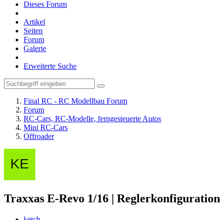
Dieses Forum
Artikel
Seiten
Forum
Galerie
Erweiterte Suche
Final RC - RC Modellbau Forum
Forum
RC-Cars, RC-Modelle, ferngesteuerte Autos
Mini RC-Cars
Offroader
Traxxas E-Revo 1/16 | Reglerkonfiguratio
ketch