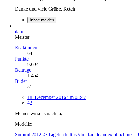
Danke und viele Grüße, Ketch
Inhalt melden
dani
Meister
Reaktionen
64
Punkte
9.694
Beiträge
1.464
Bilder
81
18. Dezember 2016 um 08:47
#2
Meines wissens nach ja,
Modelle:
Summit 2012 -> Tagebuch
https://final-rc.de/index.php/Thre