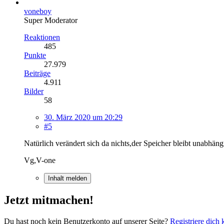
voneboy
Super Moderator
Reaktionen
485
Punkte
27.979
Beiträge
4.911
Bilder
58
30. März 2020 um 20:29
#5
Natürlich verändert sich da nichts,der Speicher bleibt unabhän
Vg,V-one
Inhalt melden
Jetzt mitmachen!
Du hast noch kein Benutzerkonto auf unserer Seite?
Registriere dich 