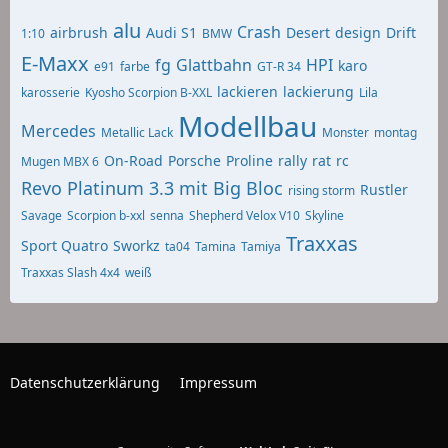
alu
Crash
airbrush
Audi S1
Desert
design
Drift
1:10
BMW
E-Maxx
fg
Glattbahn
HPI
karo
e91
farbe
GT-R 34
lackieren
lackierung
karosserie
Kyosho Scorpion B-XXL
Lila
Modellbau
Mercedes
Metallic Lack
Monster
montag
On-Road
Porsche
Proline
rally
rat
rc
Mugen MBX 6
Revo Platinum 3.3 mit Big Bloc
Rustler
rising storm
Savage
Scorpion b-xxl
senna
Shepherd Velox V10
Skyline
Traxxas
Sport Quatro
Sworkz
ta04
Tamina
Tamiya
Traxxas Slash 4x4
weiß
Datenschutzerklärung
Impressum