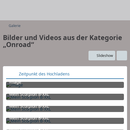
Galerie
Bilder und Videos aus der Kategorie
„Onroad“
Slideshow
Zeitpunkt des Hochladens
image
26. Mai 2016 um 12:25
Mein Scorpion B-XXL
15. März 2016 um 21:46
Mein Scorpion B-XXL
15. März 2016 um 21:44
Mein Scorpion B-XXL
15. März 2016 um 21:44
Mein Scorpion B-XXL