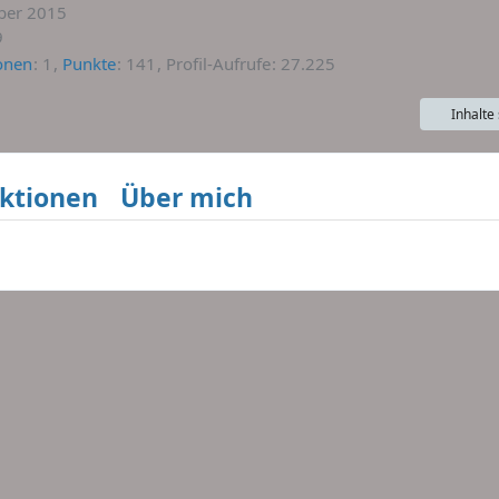
mber 2015
9
onen
1
Punkte
141
Profil-Aufrufe
27.225
Inhalte
ktionen
Über mich