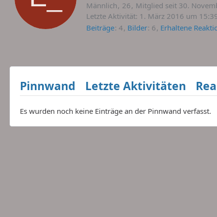
Männlich
26
Mitglied seit 30. Nove
Letzte Aktivität:
1. März 2016 um 15:3
Beiträge
4
Bilder
6
Erhaltene Reakti
Pinnwand
Letzte Aktivitäten
Rea
Es wurden noch keine Einträge an der Pinnwand verfasst.