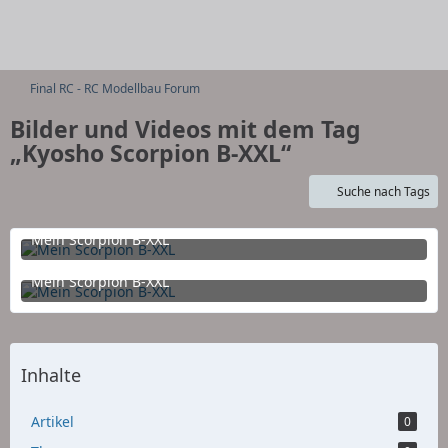
Final RC - RC Modellbau Forum
Bilder und Videos mit dem Tag
„Kyosho Scorpion B-XXL“
Suche nach Tags
Mein Scorpion B-XXL
13. März 2016 um 13:21
Mein Scorpion B-XXL
13. März 2016 um 13:21
Inhalte
Artikel
0