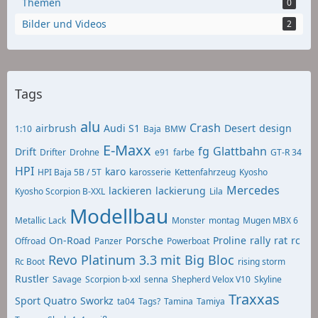
Themen
0
Bilder und Videos
2
Tags
alu
Crash
airbrush
Audi S1
Desert
design
1:10
Baja
BMW
E-Maxx
fg
Glattbahn
Drift
Drifter
Drohne
e91
farbe
GT-R 34
HPI
karo
HPI Baja 5B / 5T
karosserie
Kettenfahrzeug
Kyosho
Mercedes
lackieren
lackierung
Kyosho Scorpion B-XXL
Lila
Modellbau
Metallic Lack
Monster
montag
Mugen MBX 6
On-Road
Porsche
Proline
rally
rat
rc
Offroad
Panzer
Powerboat
Revo Platinum 3.3 mit Big Bloc
Rc Boot
rising storm
Rustler
Savage
Scorpion b-xxl
senna
Shepherd Velox V10
Skyline
Traxxas
Sport Quatro
Sworkz
ta04
Tags?
Tamina
Tamiya