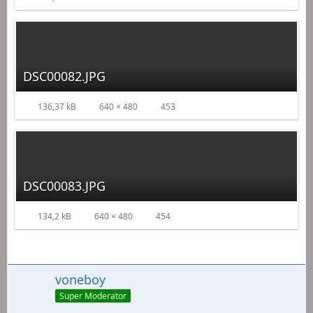
DSC00082.JPG
136,37 kB
640 × 480
453
DSC00083.JPG
134,2 kB
640 × 480
454
voneboy
Super Moderator