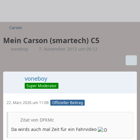
Carson
Mein Carson (smartech) C5
voneboy
7. November 2013 um 09:12
voneboy
Super Moderator
22. März 2026 um 11:08
Offizieller Beitrag
Zitat von DFKMc
Da wirds auch mal Zeit für ein Fahrvideo