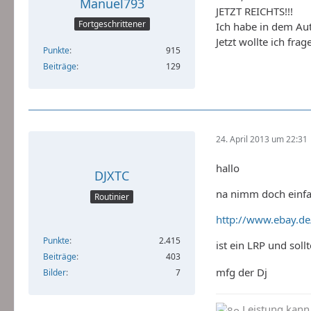
Manuel793
JETZT REICHTS!!!
Fortgeschrittener
Ich habe in dem Aut
Jetzt wollte ich fra
Punkte
915
Beiträge
129
24. April 2013 um 22:31
hallo
DJXTC
na nimm doch einf
Routinier
http://www.ebay.d
Punkte
2.415
ist ein LRP und sol
Beiträge
403
mfg der Dj
Bilder
7
Leistung kann