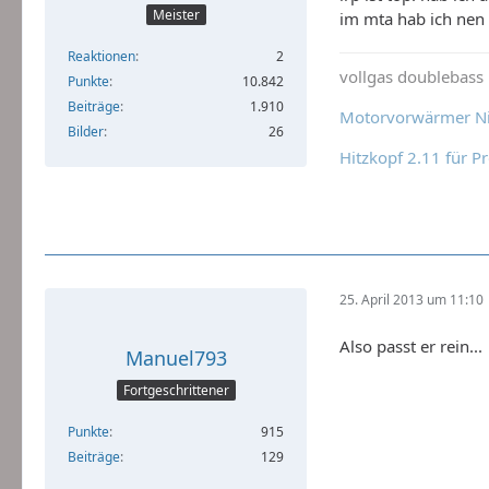
Meister
im mta hab ich nen 
Reaktionen
2
vollgas doublebass !
Punkte
10.842
Beiträge
1.910
Motorvorwärmer Nit
Bilder
26
Hitzkopf 2.11 für P
25. April 2013 um 11:10
Also passt er rein...
Manuel793
Fortgeschrittener
Punkte
915
Beiträge
129