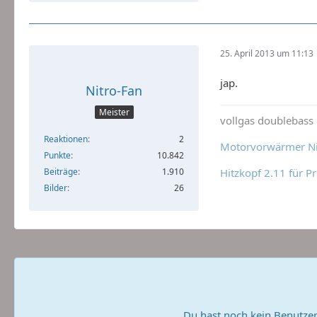
25. April 2013 um 11:13
jap.
Nitro-Fan
Meister
vollgas doublebass !
Reaktionen
2
Motorvorwärmer Nit
Punkte
10.842
Beiträge
1.910
Hitzkopf 2.11 für P
Bilder
26
Du hast noch kein Benutzer