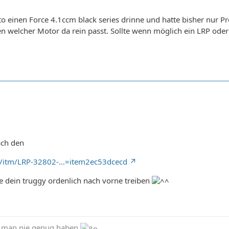
o einen Force 4.1ccm black series drinne und hatte bisher nur P
gen welcher Motor da rein passt. Sollte wenn möglich ein LRP oder
ach den
e/itm/LRP-32802-…=item2ec53dcecd
lte dein truggy ordenlich nach vorne treiben
 man nie genug haben