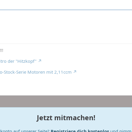
!!
ro der "Hitzkopf"
ro-Stock-Serie Motoren mit 2,11ccm
Jetzt mitmachen!
konto auf unserer Seite?
Registriere dich kostenlos
und nimm a