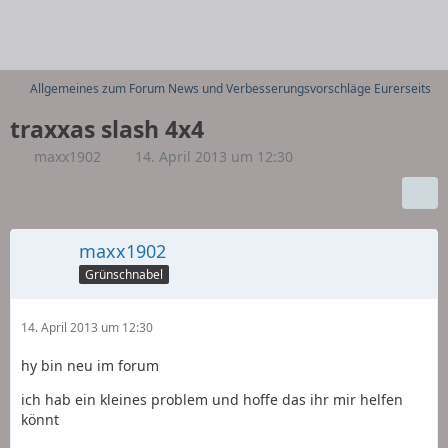
Allgemeines zum Forum News und Verbesserungsvorschläge Eurerseits
traxxas slash 4x4
maxx1902
14. April 2013 um 12:30
maxx1902
Grünschnabel
14. April 2013 um 12:30
hy bin neu im forum
ich hab ein kleines problem und hoffe das ihr mir helfen
könnt