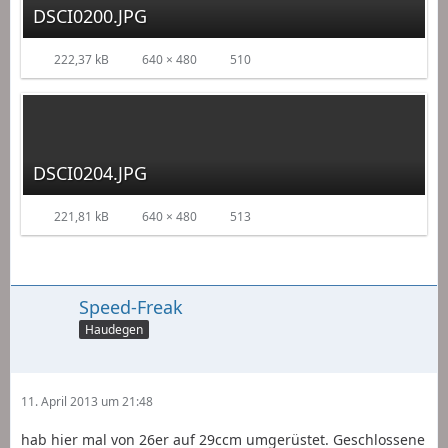
DSCI0200.JPG
222,37 kB
640 × 480
510
DSCI0204.JPG
221,81 kB
640 × 480
513
Speed-Freak
Haudegen
11. April 2013 um 21:48
hab hier mal von 26er auf 29ccm umgerüstet. Geschlossene