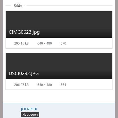
Bilder
CIMG0623.jpg
205,15 kB
640 × 480
570
DSCI0292.JPG
206,27 kB
640 × 480
564
jonanai
Haudegen