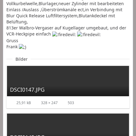
Vollkurbelwelle,Blurlager,neuer Zylinder mit bearbeiteten
Einlass /Auslass ,Überströmkanäle ect,in Verbindung mit
Blur Quick Release Luftfiltersystem,Blutankdeckel mit
Belüftung,
813er Walbro-Vergaser auf Kugellager umgebaut, und der
VCR-Heckpipe einfach
Gruss
Frank
Bilder
DSCI0147.JPG
25,91 kB
328 × 247
503