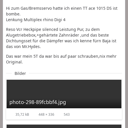
Hi zum Gas/Bremsservo hatte ich einen TT ace 1015 DS ist
bombe.
Lenkung Multiplex rhino Digi 4
Reso Vcr Heckpipe silenced Leistung Pur, zu dem
Alugetriebebox,+gehärtete Zahnräder ,und das beste
Dichtungsset für die Dämpfer was ich kenne fürn Baja ist
das von Mr.Hydes.
Das war mein 5T da war bis auf paar schrauben,nix mehr
Original.
Bilder
photo-298-89fcbbf4.jpg
35,72 kB
448 × 336
543