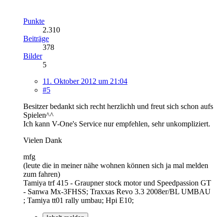
Punkte
2.310
Beiträge
378
Bilder
5
11. Oktober 2012 um 21:04
#5
Besitzer bedankt sich recht herzlichh und freut sich schon aufs
Spielen^^
Ich kann V-One's Service nur empfehlen, sehr unkompliziert.
Vielen Dank
mfg
(leute die in meiner nähe wohnen können sich ja mal melden
zum fahren)
Tamiya trf 415 - Graupner stock motor und Speedpassion GT
- Sanwa Mx-3FHSS; Traxxas Revo 3.3 2008er/BL UMBAU
; Tamiya tt01 rally umbau; Hpi E10;