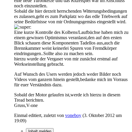
eine neue Turbokerze und das Ritzelspiel war im Anschluss
noch einzustellen.
Sobald die hier derzeit herrschenden Witterungsbedingungen
es zulassen,geht es zum Parkplatz wo das edle Triebwerk auf
seine Bedürfnisse von mir Ordnungsgemäss eingestellt wird.
Eine kurze Kontrolle des Kolbens/Laufbüchse haben mich zu
einem gewissen Optimismus veranlasst,den auf den ersten
Blick schauen diese Komponenten Tadellos aus,auch die
Brennkammer weist keinerlei Spuren von Fremdkörper
eindringungen..Sollte also zu machen sein.
hierzu wurde der Vergaser von mir zunächst erstmal auf
Werkseinstellung gebracht.
Auf Wunsch des Users werden jedoch weder Bilder noch
Videos vom ganzem hinein gestellt,bedanke mich im Vorraus
für euer Verständnis dazu.
Sobald der Motor gelaufen ist,werde ich hierzu in diesem
Tread berichten.
Gruss,V-one
Einmal editiert, zuletzt von
voneboy
(
3. Oktober 2012 um
19:09
)
Inhalt melden