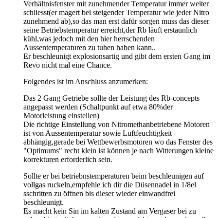
Verhältnisfenster mit zunehmender Temperatur immer weiter
schliesst(er magert bei steigender Temperatur wie jeder Nitro
zunehmend ab),so das man erst dafür sorgen muss das dieser
seine Betriebstemperatur erreicht,der Rb läuft erstaunlich
kühl,was jedoch mit den hier herrschenden
Aussentemperaturen zu tuhen haben kann..
Er beschleunigt explosionsartig und gibt dem ersten Gang im
Revo nicht mal eine Chance.
Folgendes ist im Anschluss anzumerken:
Das 2 Gang Getriebe sollte der Leistung des Rb-concepts
angepasst werden (Schaltpunkt auf etwa 80%der
Motorleistung einstellen)
Die richtige Einstellung von Nitromethanbetriebene Motoren
ist von Aussentemperatur sowie Luftfeuchtigkeit
abhängig,gerade bei Wettbewerbsmotoren wo das Fenster des
"Optimums" recht klein ist können je nach Witterungen kleine
korrekturen erforderlich sein.
Sollte er bei betriebnstemperaturen beim beschleunigen auf
vollgas ruckeln,empfehle ich dir die Düsennadel in 1/8el
sschritten zu öffnen bis dieser wieder einwandfrei
beschleunigt.
Es macht kein Sin im kalten Zustand am Vergaser bei zu