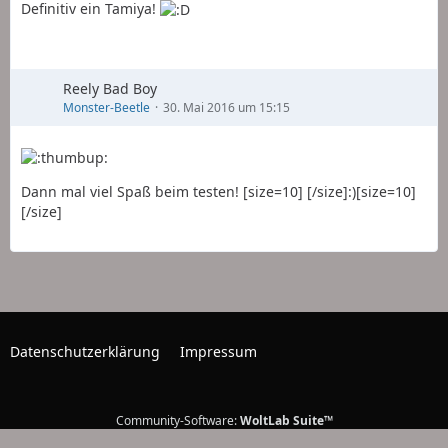
Definitiv ein Tamiya!
Reely Bad Boy
Monster-Beetle
30. Mai 2016 um 15:15
Dann mal viel Spaß beim testen! [size=10] [/size]:)[size=10]
[/size]
Datenschutzerklärung
Impressum
Community-Software:
WoltLab Suite™