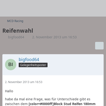
MCD Racing
Reifenwahl
bigfood64
2. November 2013 um 16:53
bigfood64
Gelegenheitsposter
2. November 2013 um 16:53
Hallo
habe da mal eine Frage, was für Unterschiede gibt es
zwischen dem
[color=#0000ff]Block Stud Reifen 180mm