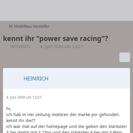
RC Modellbau Hersteller
kennt ihr "power save racing"?
HEINRICH
4. Juni 2008 um 13:27
HEINRICH
4. Juni 2008 um 13:27
hi,
ich hab in ner zeitung motoren der marke psr gefunden.
kennt ihr die??
ich war mal auf der homepage und die geben den stärksten
3.5er motor mit 3,23ps und den stärksten 4.6er mit 3,86ps