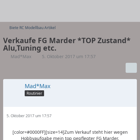
Biete RC Modellbau Artikel
Verkaufe FG Marder *TOP Zustand*
Alu,Tuning etc.
Mad*Max
5. Oktober 2017 um 17:57
Mad*Max
Routinier
5. Oktober 2017 um 17:57
[color=#0000FF][size=14]Zum Verkauf steht hier wegen
Hobbyaufgabe mein top gepflegter FG Marder.