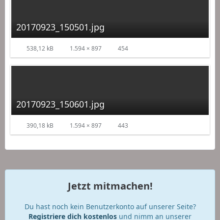
20170923_150501.jpg
538,12 kB
1.594 × 897
454
20170923_150601.jpg
390,18 kB
1.594 × 897
443
Jetzt mitmachen!
Du hast noch kein Benutzerkonto auf unserer Seite?
Registriere dich kostenlos
und nimm an unserer