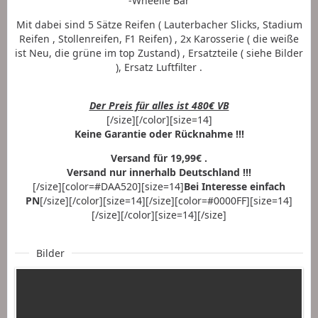
-Wheelie Bar
Mit dabei sind 5 Sätze Reifen ( Lauterbacher Slicks, Stadium
Reifen , Stollenreifen, F1 Reifen) , 2x Karosserie ( die weiße
ist Neu, die grüne im top Zustand) , Ersatzteile ( siehe Bilder
), Ersatz Luftfilter .
Der Preis für alles ist 480€ VB
[/size][/color][size=14]
Keine Garantie oder Rücknahme !!!
Versand für 19,99€ .
Versand nur innerhalb Deutschland !!!
[/size][color=#DAA520][size=14]
Bei Interesse einfach
PN
[/size][/color][size=14][/size][color=#0000FF][size=14]
[/size][/color][size=14][/size]
Bilder