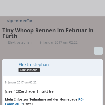
Allgemeine Treffen
Tiny Whoop Rennen im Februar in
Fürth
Elektrostephan
9. Januar 2017 um 02:22
Elektrostephan
Grünschnabel
9. Januar 2017 um 02:22
[size=12]
Zuschauer Eintritt frei
Mehr Infos zur Teilnahme auf der Homepage
RC-
Camp.eu
[/size]