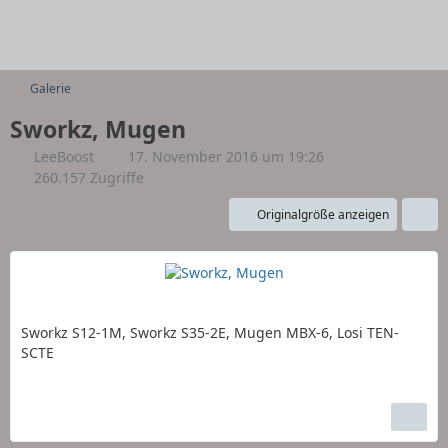
Galerie
Sworkz, Mugen
LeeBoost
17. November 2016 um 19:26
260.157 Zugriffe
Originalgröße anzeigen
Sworkz S12-1M, Sworkz S35-2E, Mugen MBX-6, Losi TEN-
SCTE