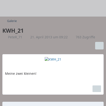
Galerie
KWH_21
PeteR_71
21. April 2013 um 09:22
763 Zugriffe
Meine zwei kleinen!