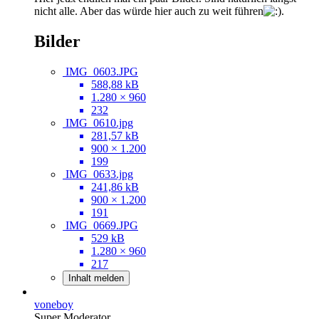
nicht alle. Aber das würde hier auch zu weit führen
.
Bilder
IMG_0603.JPG
588,88 kB
1.280 × 960
232
IMG_0610.jpg
281,57 kB
900 × 1.200
199
IMG_0633.jpg
241,86 kB
900 × 1.200
191
IMG_0669.JPG
529 kB
1.280 × 960
217
Inhalt melden
voneboy
Super Moderator