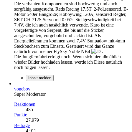
Die verbauten Komponenten sind hochwertig und auch
sorgfältig ausgesucht. Reds Racing 17,5T, 2-Pol,sensored, E-
Motor 540er Baugröße; Hobbywing 120A, sensored Regler,
SRT CH 712S Servo mit 0.052s Stellgeschwindigkeit bei
7,4V, die ich auch tatsächlich verwende. Karo ist eine
vorgefertigte von Serpent, die bis auf die Sticker,
ausgeschnitten, vorgebohrt und lackiert ist. Als
Energielieferanten kommen zwei 7,4V Sunpadow mit 4mm
Steckbuchsen zum Einsatz. Gesteuert wird das Ganze
natürlich von meiner FlySky Noble NB4
.
Die Jungfernfahrt erfolgt noch. Wenn sich hier allmählich
wieder Bilder hochladen lassen, werde ich Diese natürlich
noch folgen lassen.
Inhalt melden
voneboy
Super Moderator
Reaktionen
485
Punkte
27.979
Beiträge
4.911