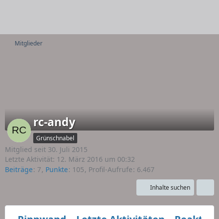
Mitglieder
rc-andy
Grünschnabel
Mitglied seit 30. Juli 2015
Letzte Aktivität:
12. März 2016 um 00:32
Beiträge
7
Punkte
105
Profil-Aufrufe
6.467
Inhalte suchen