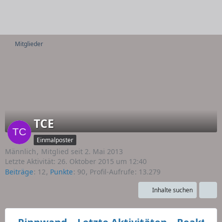
Mitglieder
TCE
Einmalposter
Männlich
Mitglied seit 2. Mai 2013
Letzte Aktivität:
26. Oktober 2015 um 12:40
Beiträge
12
Punkte
90
Profil-Aufrufe
13.279
Inhalte suchen