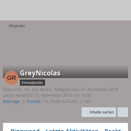
Mitglieder
GreyNicolas
Einmalposter
Männlich
43
aus Berlin
Mitglied seit 15. November 2010
Letzte Aktivität:
15. November 2010 um 16:36
Beiträge
3
Punkte
15
Profil-Aufrufe
1.145
Inhalte suchen