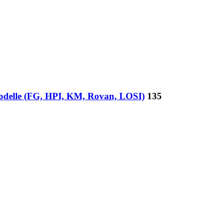
odelle (FG, HPI, KM, Rovan, LOSI)
135