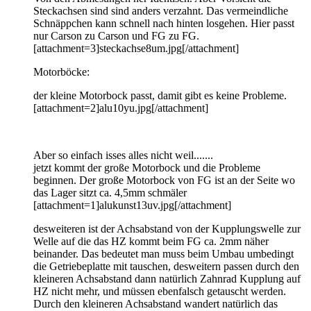
Steckachsen sind sind anders verzahnt. Das vermeindliche
Schnäppchen kann schnell nach hinten losgehen. Hier passt
nur Carson zu Carson und FG zu FG.
[attachment=3]steckachse8um.jpg[/attachment]
Motorböcke:
der kleine Motorbock passt, damit gibt es keine Probleme.
[attachment=2]alu10yu.jpg[/attachment]
Aber so einfach isses alles nicht weil.......
jetzt kommt der große Motorbock und die Probleme
beginnen. Der große Motorbock von FG ist an der Seite wo
das Lager sitzt ca. 4,5mm schmäler
[attachment=1]alukunst13uv.jpg[/attachment]
desweiteren ist der Achsabstand von der Kupplungswelle zur
Welle auf die das HZ kommt beim FG ca. 2mm näher
beinander. Das bedeutet man muss beim Umbau umbedingt
die Getriebeplatte mit tauschen, desweitern passen durch den
kleineren Achsabstand dann natürlich Zahnrad Kupplung auf
HZ nicht mehr, und müssen ebenfalsch getauscht werden.
Durch den kleineren Achsabstand wandert natürlich das