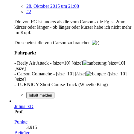
28. Oktober 2015 um 21:08
#2
Die von FG ist anders als die vom Carson - die Fg ist 2mm
kürzer oder länger - ob länger oder kürzer habe ich nicht mehr
im Kopf.
Du scheinst die von Carson zu brauchen
Fuhrpark:
- Reely Air Attack - [size=10] [/size]
[size=10]
[/size]
- Carson Comanche - [size=10] [/size]
([size=10]
[/size]
- TURNIGY Short Course Truck (Wheelie King)
Inhalt melden
Julius_xD
Profi
Punkte
3.915
Beiträge