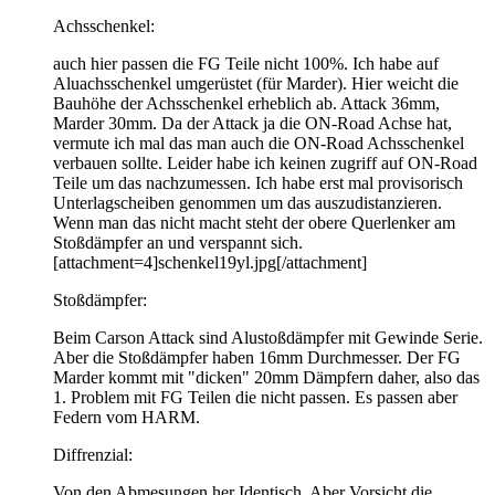
Achsschenkel:
auch hier passen die FG Teile nicht 100%. Ich habe auf
Aluachsschenkel umgerüstet (für Marder). Hier weicht die
Bauhöhe der Achsschenkel erheblich ab. Attack 36mm,
Marder 30mm. Da der Attack ja die ON-Road Achse hat,
vermute ich mal das man auch die ON-Road Achsschenkel
verbauen sollte. Leider habe ich keinen zugriff auf ON-Road
Teile um das nachzumessen. Ich habe erst mal provisorisch
Unterlagscheiben genommen um das auszudistanzieren.
Wenn man das nicht macht steht der obere Querlenker am
Stoßdämpfer an und verspannt sich.
[attachment=4]schenkel19yl.jpg[/attachment]
Stoßdämpfer:
Beim Carson Attack sind Alustoßdämpfer mit Gewinde Serie.
Aber die Stoßdämpfer haben 16mm Durchmesser. Der FG
Marder kommt mit "dicken" 20mm Dämpfern daher, also das
1. Problem mit FG Teilen die nicht passen. Es passen aber
Federn vom HARM.
Diffrenzial:
Von den Abmesungen her Identisch. Aber Vorsicht die