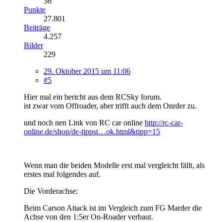
36
Punkte
27.801
Beiträge
4.257
Bilder
229
29. Oktober 2015 um 11:06
#5
Hier mal ein bericht aus dem RCSky forum.
ist zwar vom Offroader, aber trifft auch dem Onrder zu.
und noch nen Link von RC car online
http://rc-car-
online.de/shop/de-tippst…ok.html&tipp=15
Wenn man die beiden Modelle erst mal vergleicht fällt, als
erstes mal folgendes auf.
Die Vorderachse:
Beim Carson Attack ist im Vergleich zum FG Marder die
Achse von den 1:5er On-Roader verbaut.