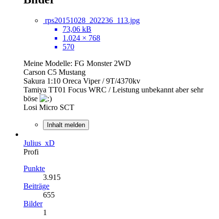
rps20151028_202236_113.jpg
73,06 kB
1.024 × 768
570
Meine Modelle: FG Monster 2WD
Carson C5 Mustang
Sakura 1:10 Oreca Viper / 9T/4370kv
Tamiya TT01 Focus WRC / Leistung unbekannt aber sehr
böse
Losi Micro SCT
Inhalt melden
Julius_xD
Profi
Punkte
3.915
Beiträge
655
Bilder
1