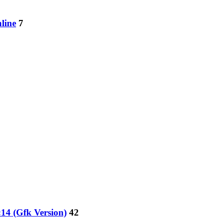
line
7
14 (Gfk Version)
42