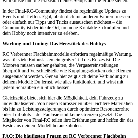
Fahrkünste und die Präzision deines Setups auf die Probe stellen.
In der Final-RC-Community findest du regelmäßige Updates zu
Events und Treffen. Egal, ob du dich mit anderen Fahrern messen
oder einfach nur Tipps und Tricks austauschen möchtest – die
Community ist der ideale Ort, um neue Kontakte zu knüpfen und
dein Hobby noch intensiver zu erleben.
Wartung und Tuning: Das Herzstück des Hobbys
RC Verbrenner Flachbahnmodelle erfordern regelmäßige Wartung,
was für viele Enthusiasten ein großer Teil des Reizes ist. Die
Motoren müssen sauber gehalten, die Vergasereinstellungen
überprüft und Verschleißteile wie Kupplungsglocken oder Riemen
ausgetauscht werden. Genau hier zeigt sich deine Verbindung zu
deinem Modell: Du lernst, wie alles funktioniert, und wirst mit
jedem Schrauben ein Stück besser.
Gleichzeitig bietet sich hier die Möglichkeit, dein Fahrzeug zu
individualisieren. Von neuen Karosserien über leichtere Materialien
bis hin zu Leistungssteigerungen durch optimierte Resonanzrohre
oder Turbokits – der Fantasie sind keine Grenzen gesetzt. Die
Mitglieder von Final-RC teilen ihre Erfahrungen und helfen dir, das
Beste aus deinem Modell herauszuholen.
FAQ: Die häufigsten Fragen zu RC Verbrenner Flachbahn