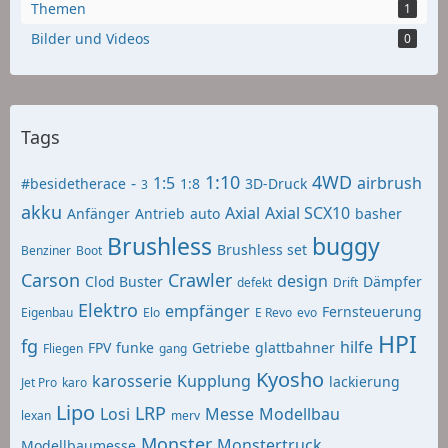
Themen
1
Bilder und Videos
0
Tags
1:10
4WD
-
1:5
airbrush
#besidetherace
1:8
3D-Druck
3
akku
Axial
Axial SCX10
Anfänger
Antrieb
auto
basher
Brushless
buggy
Brushless set
Benziner
Boot
Carson
Crawler
design
Clod Buster
Dämpfer
defekt
Drift
Elektro
empfänger
Fernsteuerung
Eigenbau
Elo
E Revo
evo
HPI
fg
hilfe
FPV
funke
Getriebe
glattbahner
Fliegen
gang
Kyosho
karosserie
Kupplung
lackierung
Jet Pro
karo
Lipo
LRP
Losi
Messe
Modellbau
lexan
merv
Monster
Monstertruck
Modellbaumesse