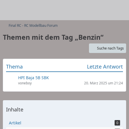
Final RC - RC Modellbau Forum
Themen mit dem Tag „Benzin“
Suche nach Tags
Thema
Letzte Antwort
HPI Baja 5B SBK
voneboy
20. März 2025 um 21:24
Inhalte
Artikel
0