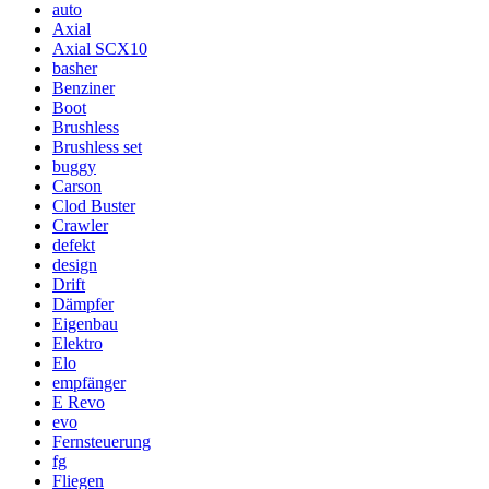
auto
Axial
Axial SCX10
basher
Benziner
Boot
Brushless
Brushless set
buggy
Carson
Clod Buster
Crawler
defekt
design
Drift
Dämpfer
Eigenbau
Elektro
Elo
empfänger
E Revo
evo
Fernsteuerung
fg
Fliegen