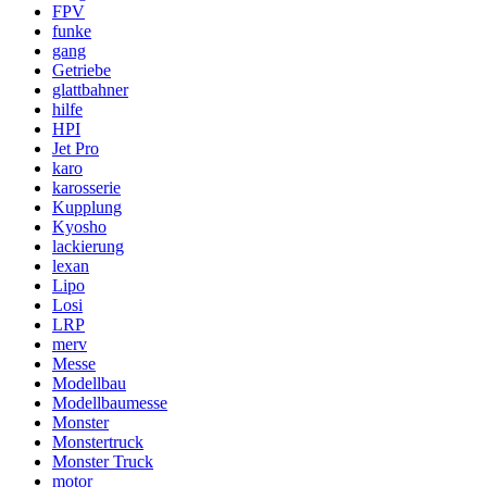
FPV
funke
gang
Getriebe
glattbahner
hilfe
HPI
Jet Pro
karo
karosserie
Kupplung
Kyosho
lackierung
lexan
Lipo
Losi
LRP
merv
Messe
Modellbau
Modellbaumesse
Monster
Monstertruck
Monster Truck
motor