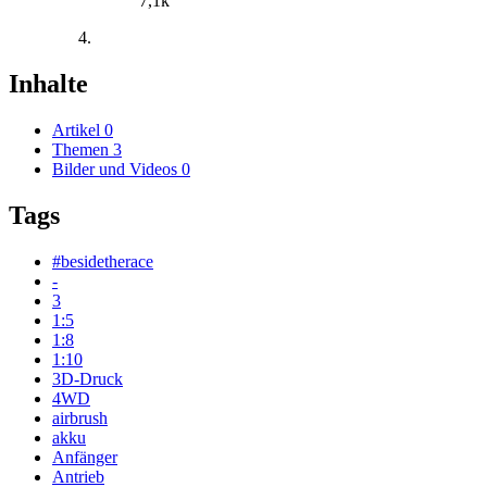
7,1k
Inhalte
Artikel
0
Themen
3
Bilder und Videos
0
Tags
#besidetherace
-
3
1:5
1:8
1:10
3D-Druck
4WD
airbrush
akku
Anfänger
Antrieb