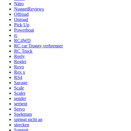
Nitro
NuggetReviews
Offroad
Onroad
Pick Up
Powerboat
rc
RC4WD
RC car Truggy verbrenner
RC Truck
Reely
Regler
Revo
Rex x
RS4
Savage
Scale
Scaler
sender
serpent
Servo
Spektrum
springt nicht an
strecken
Summit