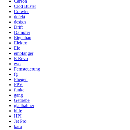
Carson
Clod Buster
Crawler
defekt
design
Drift
Dämpfer
Eigenbau
Elektro
Elo
empfänger
E Revo
evo
Fernsteuerung
fg
Fliegen
FPV
funke
gang
Getriebe
glattbahner
hilfe
HPI
Jet Pro
karo