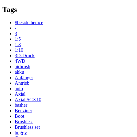
Tags
#besidetherace
-
3
1:5
1:8
1:10
3D-Druck
4WD
airbrush
akku
Anfänger
Antrieb
auto
Axial
Axial SCX10
basher
Benziner
Boot
Brushless
Brushless set
buggy