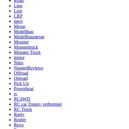
lexan
Lipo
Losi
LRP
merv
Messe
Modellbau
Modellbaumesse
Monster
Monstertruck
Monster Truck
motor
Nitro
NuggetReviews
Offroad
Onroad
Pick Up
Powerboat
rc
RC4WD
RC car Truggy verbrenner
RC Truck
Reely
Regler
Revo