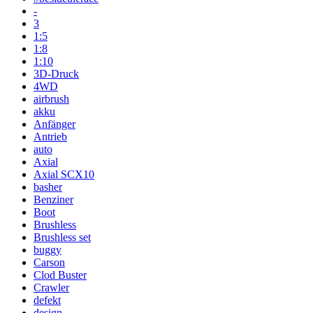
-
3
1:5
1:8
1:10
3D-Druck
4WD
airbrush
akku
Anfänger
Antrieb
auto
Axial
Axial SCX10
basher
Benziner
Boot
Brushless
Brushless set
buggy
Carson
Clod Buster
Crawler
defekt
design