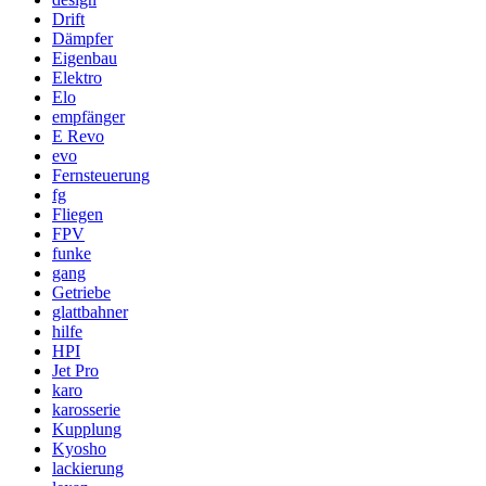
Drift
Dämpfer
Eigenbau
Elektro
Elo
empfänger
E Revo
evo
Fernsteuerung
fg
Fliegen
FPV
funke
gang
Getriebe
glattbahner
hilfe
HPI
Jet Pro
karo
karosserie
Kupplung
Kyosho
lackierung