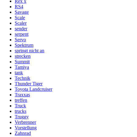
Rex x
RS4
Savage
Scale
Scaler
sender
serpent
Servo
Spektrum
springt nicht an
strecken
Summit
Tamiya
tank
Technik
Thunder Tiger
Toyota Landcruiser
Traxxas
treffen
Truck
trucks
Truggy
Verbrenner
Vorstellung
Zahnrad