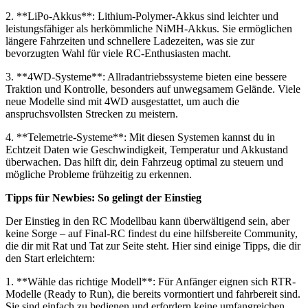
2. **LiPo-Akkus**: Lithium-Polymer-Akkus sind leichter und
leistungsfähiger als herkömmliche NiMH-Akkus. Sie ermöglichen
längere Fahrzeiten und schnellere Ladezeiten, was sie zur
bevorzugten Wahl für viele RC-Enthusiasten macht.
3. **4WD-Systeme**: Allradantriebssysteme bieten eine bessere
Traktion und Kontrolle, besonders auf unwegsamem Gelände. Viele
neue Modelle sind mit 4WD ausgestattet, um auch die
anspruchsvollsten Strecken zu meistern.
4. **Telemetrie-Systeme**: Mit diesen Systemen kannst du in
Echtzeit Daten wie Geschwindigkeit, Temperatur und Akkustand
überwachen. Das hilft dir, dein Fahrzeug optimal zu steuern und
mögliche Probleme frühzeitig zu erkennen.
Tipps für Newbies: So gelingt der Einstieg
Der Einstieg in den RC Modellbau kann überwältigend sein, aber
keine Sorge – auf Final-RC findest du eine hilfsbereite Community,
die dir mit Rat und Tat zur Seite steht. Hier sind einige Tipps, die dir
den Start erleichtern:
1. **Wähle das richtige Modell**: Für Anfänger eignen sich RTR-
Modelle (Ready to Run), die bereits vormontiert und fahrbereit sind.
Sie sind einfach zu bedienen und erfordern keine umfangreichen